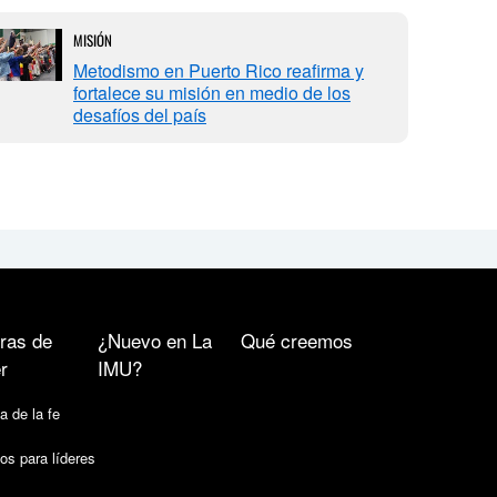
MISIÓN
Metodismo en Puerto Rico reafirma y
fortalece su misión en medio de los
desafíos del país
ras de
¿Nuevo en La
Qué creemos
r
IMU?
a de la fe
os para líderes