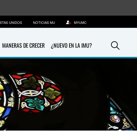
STAS UNIDOS
NOTICIAS MU
MYUMC
Sea
MANERAS DE CRECER
¿NUEVO EN LA IMU?