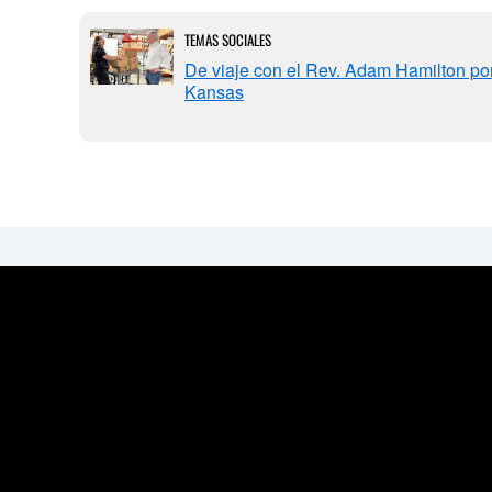
TEMAS SOCIALES
De viaje con el Rev. Adam Hamilton po
Kansas