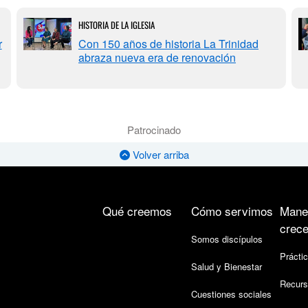
HISTORIA DE LA IGLESIA
r
Con 150 años de historia La Trinidad
abraza nueva era de renovación
Patrocinado
Volver arriba
Qué creemos
Cómo servimos
Mane
crece
Somos discípulos
Práctic
Salud y Bienestar
Recurs
Cuestiones sociales