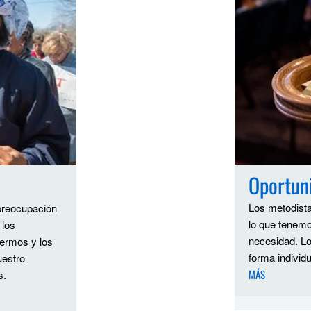
Oportun
Los metodista
preocupación
lo que tenemo
 los
necesidad. Lo
fermos y los
forma individu
uestro
MÁS
s.