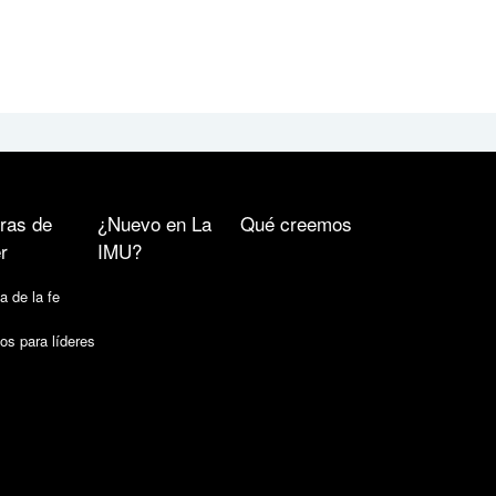
ras de
¿Nuevo en La
Qué creemos
r
IMU?
a de la fe
os para líderes