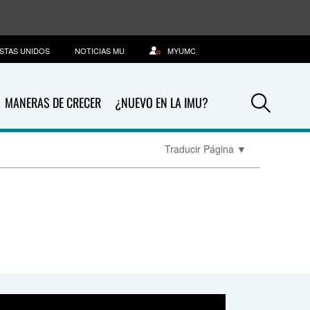
STAS UNIDOS
NOTICIAS MU
MYUMC
Sea
MANERAS DE CRECER
¿NUEVO EN LA IMU?
Traducir Página
▼