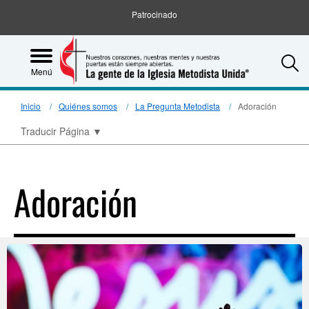
Patrocinado
S
Menú
Inicio
Quiénes somos
La Pregunta Metodista
Adoración
Traducir Página
▼
Adoración