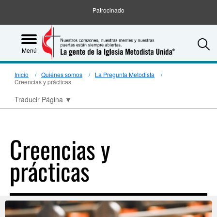
Patrocinado
S
Menú
Inicio
Quiénes somos
La Pregunta Metodista
Creencias y prácticas
Traducir Página
▼
Creencias y
prácticas