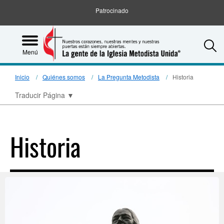
Patrocinado
S
Menú
Inicio
Quiénes somos
La Pregunta Metodista
Historia
Traducir Página
▼
Historia