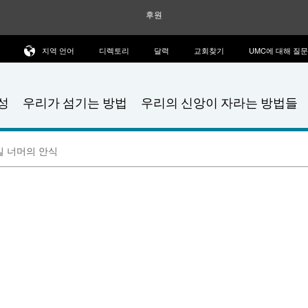
후원
지역 언어
디렉토리
달력
교회찾기
UMC에 대해 질
성
우리가 섬기는 방법
우리의 신앙이 자라는 방법들
 너머의 안식