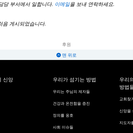
담당
부서에서
일합니다
.
이메일
을
보내
연락하세요
.
처음
게시되었습니다
.
후원
맨 위로
 신앙
우리가 섬기는 방법
우리의
방법
우리는 주님의 제자들
교회찾
건강과 온전함을 증진
신앙을
정의를 옹호
지도자를
사회 이슈들