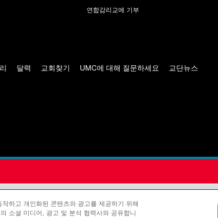
연합감리교에 기부
리
달력
교회찾기
UMC에 대해 질문하세요
교단뉴스
 공보부(United Methodist Communications)는 연합감리교회의
 동작하고 개인화된 콘텐츠와 광고를 제공하기 위해
의 소셜 미디어, 광고 및 분석 협력사와 공유합니
©2026
연합감리교회 커뮤니케이션부. 판권 소유