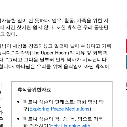
가능한 일이 된 듯하다. 업무, 활동, 가족을 위한 시
휴식 시간 찾기란 쉽지 않다. 또한 휴식은 우리 몸뿐만
고 있다.
나님이 세상을 창조하셨고 일곱째 날에 쉬셨다고 기록
” 다락방(The Upper Room)의 치유 및 회복력
다. “그리고 그다음 날부터 인류 역사가 시작됩니다.
합니다. 하나님은 우리를 위해 움직임이 아닌 휴식에
어
휴식을
위한
자료
)
디
휘트니 심슨의 팟캐스트: 평화 명상 탐
는
구(
Exploring Peace Meditations
)
가
휘트니 심슨의 책: 숨, 몸, 영으로 거룩
은
에
한 경청하기(
Holy Listening with