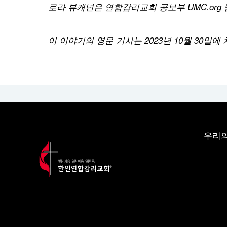
로라
뷰캐넌은
연합감리교회
공보부
UMC.org
이
이야기의
영문
기사는
2023
년
10
월
30
일에
우리의