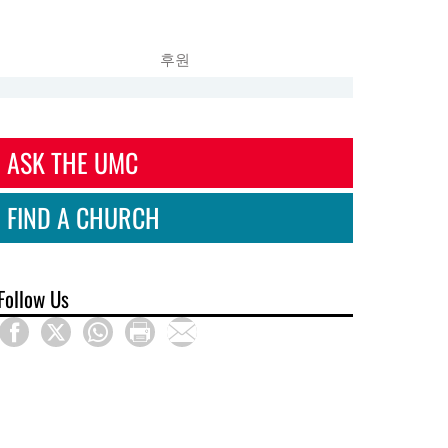
후원
ASK THE UMC
FIND A CHURCH
Follow Us