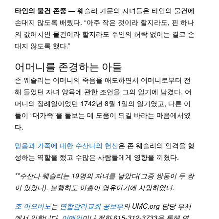
타인의 물건 존중
— 웨슬리 가문의 자녀들은 타인의 물건에
손대지 않도록 배웠다. “아주 작은 것이라 할지라도, 핀 하나
의 값어치인 물건이라 할지라도 주인의 허락 없이는 결코 손
대지 않도록 했다.”
어머니를 존경하는 아들
존 웨슬리는 어머니의 죽음을 애도하면서 어머니로부터 전
해 들었던 자녀 양육에 관한 조언을 그의 일기에 남겼다. 어
머니의 장례일이었던 1742년 8월 1일의 일기였고, 다른 이
들이 “대가족"을 돌보는 데 도움이 되길 바라는 마음에서였
다.
믿음과 가족에 대한 수산나의 헌신
은 존 웨슬리의 인격을 형
성하는 역할을 했고 수많은 사람들에게 영향을 끼쳤다.
**
수산나 웨슬리는
19
명의 자녀를 낳았다
(
그중 쌍둥이 두 쌍
이 있었다
).
불행히도 아홉이 영유아기에 사망하였다
.
조 이오비노
는
연합감리교회 공보부
의
UMC.org
담당 부서
에서 일합니다
.
이메일
이나 전화
615-312-3733
을 통해 연