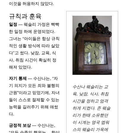
이것을 허용하지 않았다.
규칙과 훈육
일정
— 웨슬리 가정은 빡빡
한 일정 하에 운영되었다.
그녀는 “아이들은 항상 규칙
적인 생활 방식에 따라 살았
다”고 썼다. 낮잠, 교육, 식
사, 취침 시간이 확실히 정
해져 있었다.
자기 통제
— 수산나는, “자
기 의지가 모든 죄와 불행의
수산나 웨슬리는 교
근원"이라고 믿었기에, 자녀
육, 낮잠, 식사, 취침
들이 스스로 절제할 수 있는
시간을 정하고 엄격
능력을 길러주기 위해 애썼
하게 지켰다. 존 웨슬
다.
리가 한때 소유했던
이 시계는 영국 엡워
긍정적 보상
— 수산나는,
스의 웨슬리 가옥에
“모든 순종의 행위는… 항상