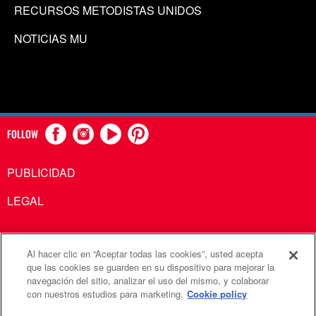
RECURSOS METODISTAS UNIDOS
NOTICIAS MU
FOLLOW
PUBLICIDAD
LEGAL
Al hacer clic en “Aceptar todas las cookies”, usted acepta
Comunicaciones Metodistas Unidas es una agencia de la
que las cookies se guarden en su dispositivo para mejorar la
navegación del sitio, analizar el uso del mismo, y colaborar
Iglesia Metodista Unida
con nuestros estudios para marketing.
Cookie policy
©2026
Comunicaciones Metodistas Unidas. Reservados