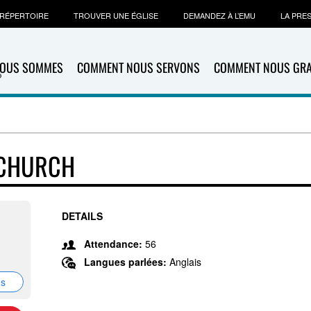
RÉPERTOIRE
TROUVER UNE ÉGLISE
DEMANDEZ À L’EMU
LA PRE
NOUS SOMMES
COMMENT NOUS SERVONS
COMMENT NOUS GR
 CHURCH
DETAILS
Attendance:
56
Langues parlées:
Anglais
ns