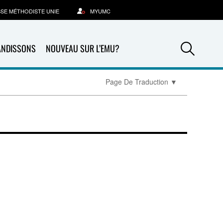
SSE MÉTHODISTE UNIE
MYUMC
Sea
ANDISSONS
NOUVEAU SUR L’EMU?
Page De Traduction
▼