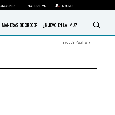
STAS UNIDOS
NOTICIAS MU
MYUMC
Sea
MANERAS DE CRECER
¿NUEVO EN LA IMU?
Traducir Página
▼