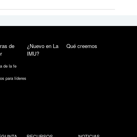
ras de
¿Nuevo en La
Qué creemos
r
IMU?
a de la fe
os para líderes
EGUNTA
RECURSOS
NOTICIAS