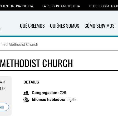
CUENTRA-UNA-IGLESIA
LA PREGUNTA METODISTA
RECURSOS METODI
QUÉ CREEMOS
QUIÉNES SOMOS
CÓMO SERVIMOS
nited Methodist Church
D METHODIST CHURCH
Ave
DETAILS
0134
Congregación:
725
Idiomas hablados:
Inglés
nes