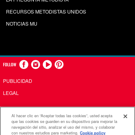
RECURSOS METODISTAS UNIDOS
NOTICIAS MU
FOLLOW
PUBLICIDAD
LEGAL
Al hacer clic en “Aceptar todas las cookies”, usted acepta
Comunicaciones Metodistas Unidas es una agencia de la
que las cookies se guarden en su dispositivo para mejorar la
navegación del sitio, analizar el uso del mismo, y colaborar
Iglesia Metodista Unida
con nuestros estudios para marketing.
Cookie policy