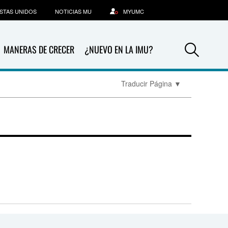
STAS UNIDOS
NOTICIAS MU
MYUMC
Sea
MANERAS DE CRECER
¿NUEVO EN LA IMU?
Traducir Página
▼