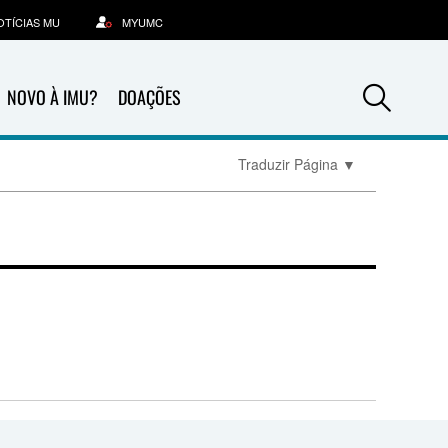
OTÍCIAS MU
MYUMC
Sea
NOVO À IMU?
DOAÇÕES
Traduzir Página
▼