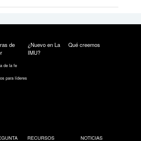
ras de
¿Nuevo en La
Qué creemos
r
IMU?
a de la fe
os para líderes
EGUNTA
RECURSOS
NOTICIAS