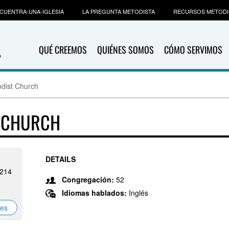
CUENTRA-UNA-IGLESIA
LA PREGUNTA METODISTA
RECURSOS METODI
QUÉ CREEMOS
QUIÉNES SOMOS
CÓMO SERVIMOS
dist Church
T CHURCH
DETAILS
0214
Congregación:
52
Idiomas hablados:
Inglés
nes