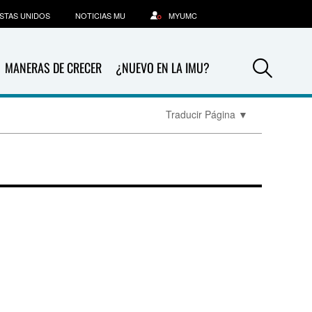
STAS UNIDOS
NOTICIAS MU
MYUMC
Sea
MANERAS DE CRECER
¿NUEVO EN LA IMU?
Traducir Página
▼