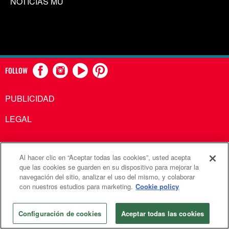
NOTICIAS MU
FOLLOW
PUBLICIDAD
LEGAL
Al hacer clic en “Aceptar todas las cookies”, usted acepta
Comunicaciones Metodistas Unidas es una agencia de la
que las cookies se guarden en su dispositivo para mejorar la
navegación del sitio, analizar el uso del mismo, y colaborar
Iglesia Metodista Unida
con nuestros estudios para marketing.
Cookie policy
©2026
Comunicaciones Metodistas Unidas. Reservados
todos los derechos
Configuración de cookies
Aceptar todas las cookies