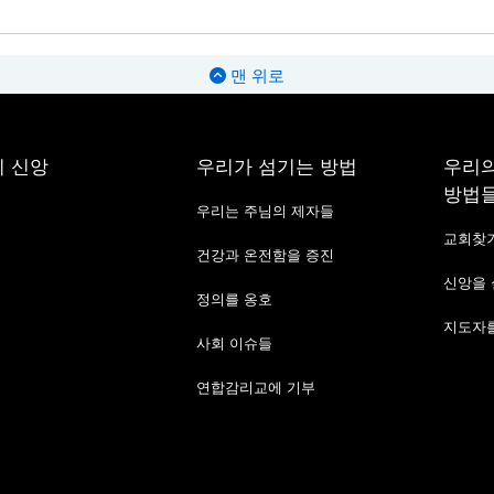
맨 위로
 신앙
우리가 섬기는 방법
우리의
방법
우리는 주님의 제자들
교회찾
건강과 온전함을 증진
신앙을
정의를 옹호
지도자를
사회 이슈들
연합감리교에 기부