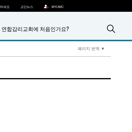
문하세요
교단뉴스
MYUMC
Sea
연합감리교회에 처음인가요?
페이지 번역
▼