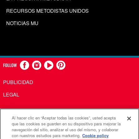
RECURSOS METODISTAS UNIDOS
NOTICIAS MU
FOLLOW
PUBLICIDAD
LEGAL
Al hacer clic en “Aceptar todas las cookies”, usted acepta
Comunicaciones Metodistas Unidas es una agencia de la
que las cookies se guarden en su dispositivo para mejorar la
navegación del sitio, analizar el uso del mismo, y colaborar
Iglesia Metodista Unida
con nuestros estudios para marketing.
Cookie policy