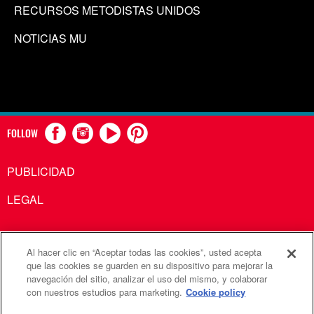
RECURSOS METODISTAS UNIDOS
NOTICIAS MU
FOLLOW
PUBLICIDAD
LEGAL
Al hacer clic en “Aceptar todas las cookies”, usted acepta
Comunicaciones Metodistas Unidas es una agencia de la
que las cookies se guarden en su dispositivo para mejorar la
navegación del sitio, analizar el uso del mismo, y colaborar
Iglesia Metodista Unida
con nuestros estudios para marketing.
Cookie policy
©2026
Comunicaciones Metodistas Unidas. Reservados