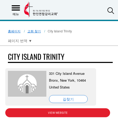
S
메뉴
홈페이지
교회 찾기
City Island Trinity
페이지 번역
▼
CITY ISLAND TRINITY
331 City Island Avenue
Bronx, New York, 10464
United States
길찾기
VIEW WEBSITE