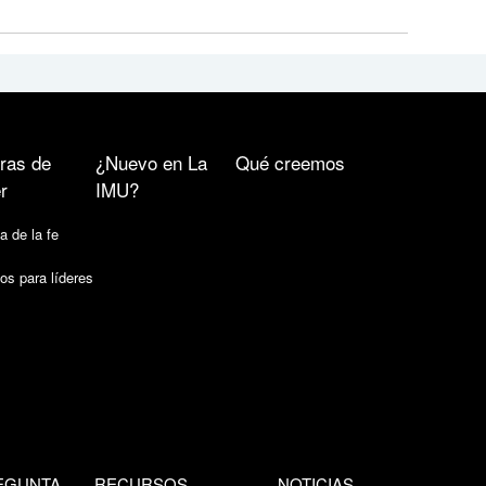
ras de
¿Nuevo en La
Qué creemos
r
IMU?
a de la fe
os para líderes
EGUNTA
RECURSOS
NOTICIAS