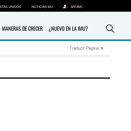
STAS UNIDOS
NOTICIAS MU
MYUMC
Sea
MANERAS DE CRECER
¿NUEVO EN LA IMU?
Traducir Página
▼