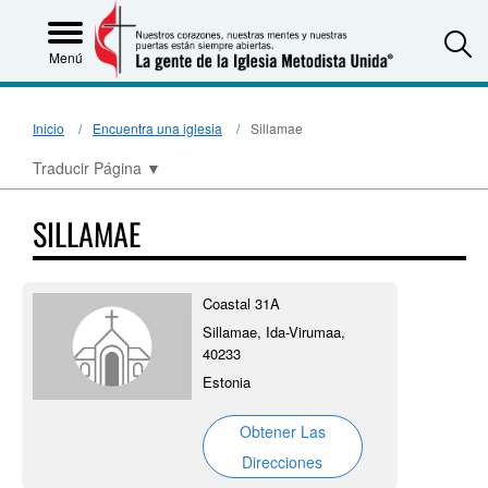
S
Menú
Inicio
Encuentra una iglesia
Sillamae
Traducir Página
▼
SILLAMAE
Coastal 31A
Sillamae, Ida-Virumaa,
40233
Estonia
Obtener Las
Direcciones