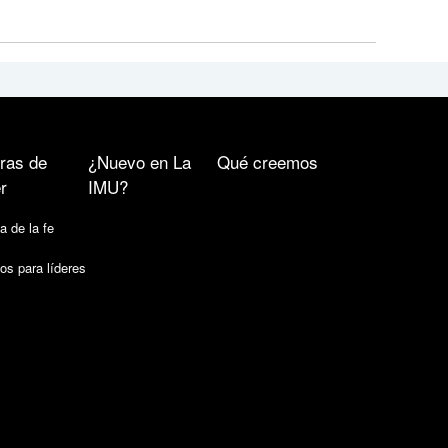
ras de
¿Nuevo en La
Qué creemos
r
IMU?
a de la fe
os para líderes