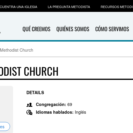
CUENTRA-UNA-IGLESIA
LA PREGUNTA METODISTA
RECURSOS METODI
QUÉ CREEMOS
QUIÉNES SOMOS
CÓMO SERVIMOS
 Methodist Church
HODIST CHURCH
DETAILS
Congregación:
69
Idiomas hablados:
Inglés
nes