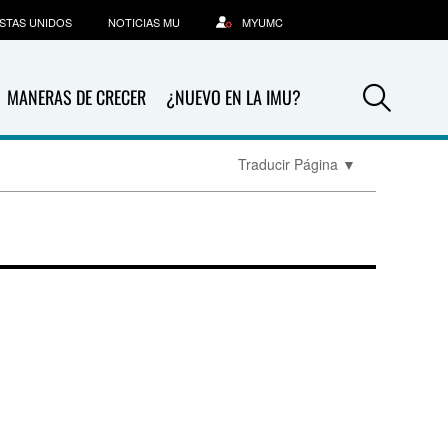
STAS UNIDOS
NOTICIAS MU
MYUMC
Sea
MANERAS DE CRECER
¿NUEVO EN LA IMU?
Traducir Página
▼