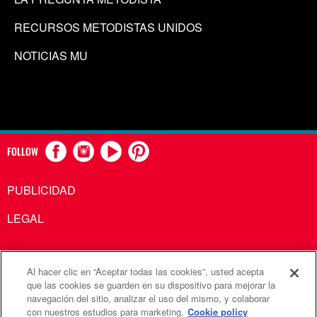
RECURSOS METODISTAS UNIDOS
NOTICIAS MU
FOLLOW
PUBLICIDAD
LEGAL
Al hacer clic en “Aceptar todas las cookies”, usted acepta
Comunicaciones Metodistas Unidas es una agencia de la
que las cookies se guarden en su dispositivo para mejorar la
navegación del sitio, analizar el uso del mismo, y colaborar
Iglesia Metodista Unida
con nuestros estudios para marketing.
Cookie policy