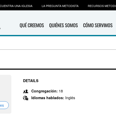
CUENTRA-UNA-IGLESIA
LA PREGUNTA METODISTA
RECURSOS METODI
QUÉ CREEMOS
QUIÉNES SOMOS
CÓMO SERVIMOS
DETAILS
1
Congregación:
18
Idiomas hablados:
Inglés
nes