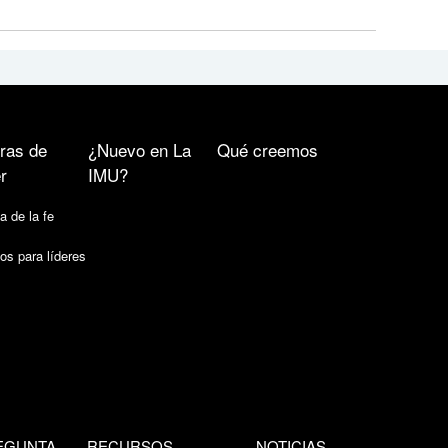
ras de
¿Nuevo en La
Qué creemos
r
IMU?
a de la fe
os para líderes
EGUNTA
RECURSOS
NOTICIAS