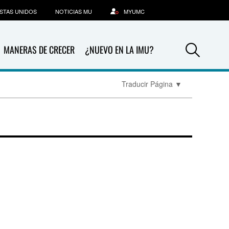
STAS UNIDOS
NOTICIAS MU
MYUMC
Sea
MANERAS DE CRECER
¿NUEVO EN LA IMU?
Traducir Página
▼