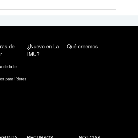
ras de
¿Nuevo en La
Qué creemos
r
IMU?
a de la fe
os para líderes
EGUNTA
RECURSOS
NOTICIAS