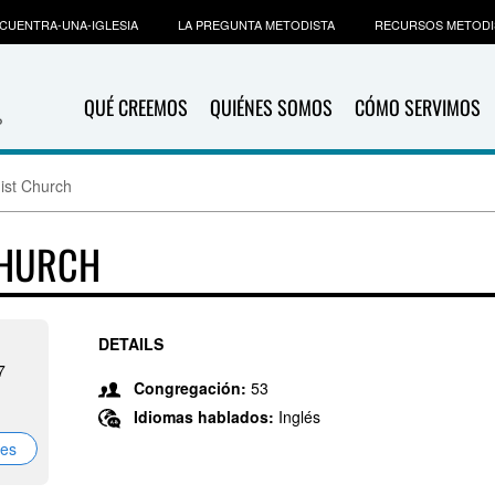
CUENTRA-UNA-IGLESIA
LA PREGUNTA METODISTA
RECURSOS METODI
QUÉ CREEMOS
QUIÉNES SOMOS
CÓMO SERVIMOS
ist Church
CHURCH
DETAILS
7
Congregación:
53
Idiomas hablados:
Inglés
nes