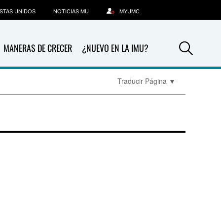
STAS UNIDOS
NOTICIAS MU
MYUMC
Sea
MANERAS DE CRECER
¿NUEVO EN LA IMU?
Traducir Página
▼