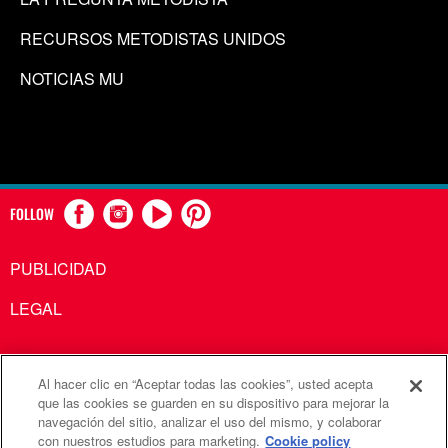
RECURSOS METODISTAS UNIDOS
NOTICIAS MU
FOLLOW
PUBLICIDAD
LEGAL
Al hacer clic en “Aceptar todas las cookies”, usted acepta
Comunicaciones Metodistas Unidas es una agencia de la
que las cookies se guarden en su dispositivo para mejorar la
navegación del sitio, analizar el uso del mismo, y colaborar
Iglesia Metodista Unida
con nuestros estudios para marketing.
Cookie policy