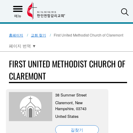
S
메뉴
홈페이지
교회 찾기
First United Methodist Church of Claremont
페이지 번역
▼
FIRST UNITED METHODIST CHURCH OF
CLAREMONT
38 Summer Street
Claremont, New
Hampshire, 03743
United States
길찾기