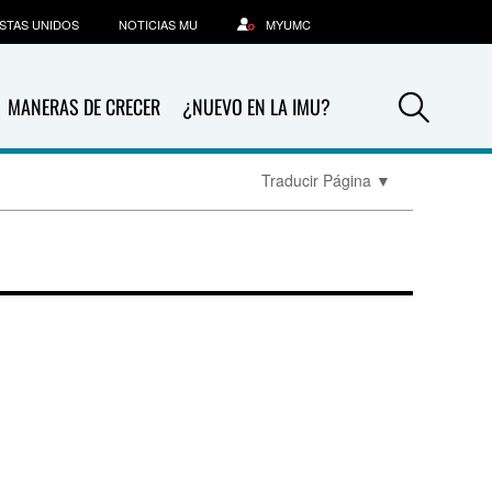
STAS UNIDOS
NOTICIAS MU
MYUMC
Sea
MANERAS DE CRECER
¿NUEVO EN LA IMU?
Traducir Página
▼