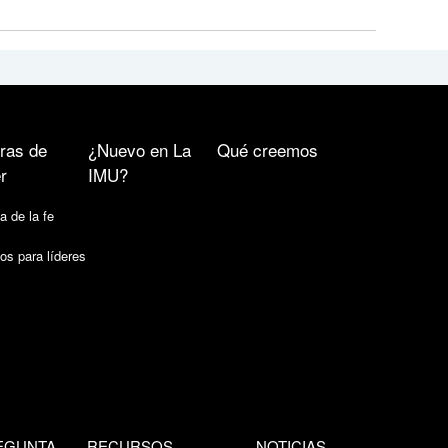
ras de
¿Nuevo en La
Qué creemos
r
IMU?
a de la fe
os para líderes
EGUNTA
RECURSOS
NOTICIAS