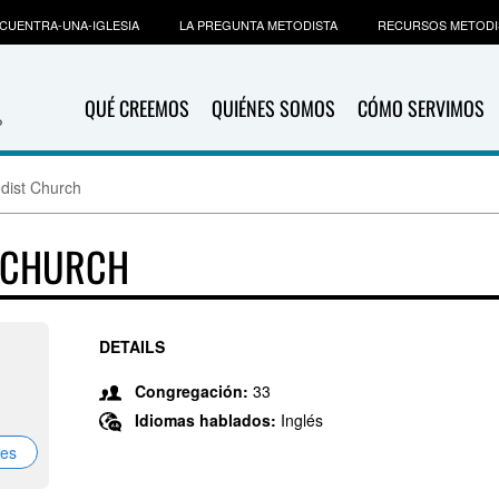
CUENTRA-UNA-IGLESIA
LA PREGUNTA METODISTA
RECURSOS METODI
QUÉ CREEMOS
QUIÉNES SOMOS
CÓMO SERVIMOS
dist Church
T CHURCH
DETAILS
Congregación:
33
Idiomas hablados:
Inglés
nes