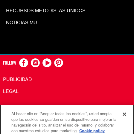
RECURSOS METODISTAS UNIDOS
NOTICIAS MU
FOLLOW
PUBLICIDAD
LEGAL
Al hacer clic en “Aceptar todas las cookies”, usted acepta
Comunicaciones Metodistas Unidas es una agencia de la
que las cookies se guarden en su dispositivo para mejorar la
navegación del sitio, analizar el uso del mismo, y colaborar
Iglesia Metodista Unida
con nuestros estudios para marketing.
Cookie policy