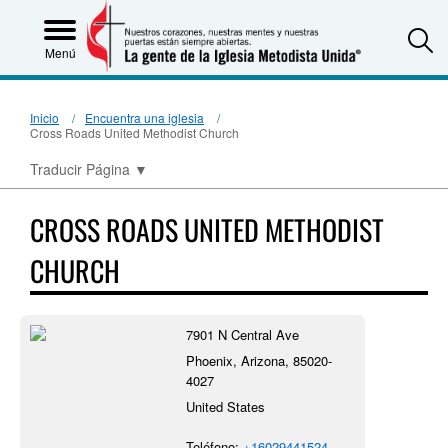
S
Menú
Inicio
Encuentra una iglesia
Cross Roads United Methodist Church
Traducir Página
▼
CROSS ROADS UNITED METHODIST
CHURCH
7901 N Central Ave
Phoenix, Arizona, 85020-
4027
United States
Teléfono:
+16029441524