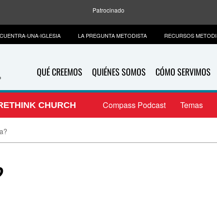
Patrocinado
CUENTRA-UNA-IGLESIA
LA PREGUNTA METODISTA
RECURSOS METODI
QUÉ CREEMOS
QUIÉNES SOMOS
CÓMO SERVIMOS
Compass Podcast
Temas
RETHINK CHURCH
ía?
?