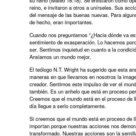
su reino (Mateo 18:18). Se enlistaron como ope
reino, e invitaron a otros a unírseles. Sus acc
del mensaje de las buenas nuevas. Para alguno
de hecho, eran importantes.
Cuando nos preguntamos “¿Hacia dónde va e
sentimiento de exasperación. Lo hacemos por
ser. Sentimos inquietud en cuanto a la condic
Ansiamos un mundo mejor.
El teólogo N.T. Wright ha sugerido que esta a
maneras en que llevamos en nosotros la imag
creador. Sentimos este impulso de ver el mund
también. Es un anhelo que está en proceso pe
Creemos que el mundo está en el proceso de l
día llegue a serlo completamente.
Si creemos que el mundo está en proceso de ll
importan porque nuestras acciones nos demor
transformado. Nuestras acciones son la semill