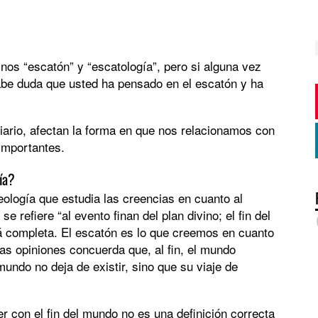
inos “escatón” y “escatología”, pero si alguna vez
abe duda que usted ha pensado en el escatón y ha
ario, afectan la forma en que nos relacionamos con
importantes.
ía?
teología que estudia las creencias en cuanto al
e refiere “al evento finan del plan divino; el fin del
á completa. El escatón es lo que creemos en cuanto
s opiniones concuerda que, al fin, el mundo
mundo no deja de existir, sino que su viaje de
r con el fin del mundo no es una definición correcta