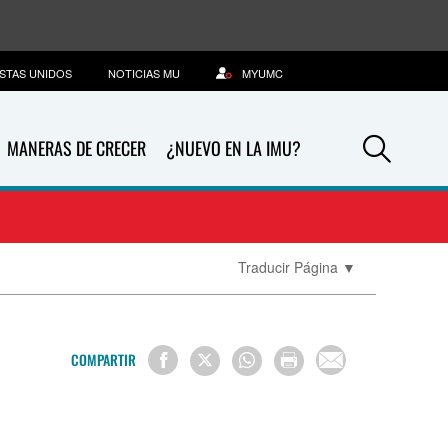
STAS UNIDOS
NOTICIAS MU
MYUMC
Sea
MANERAS DE CRECER
¿NUEVO EN LA IMU?
Traducir Página
▼
COMPARTIR