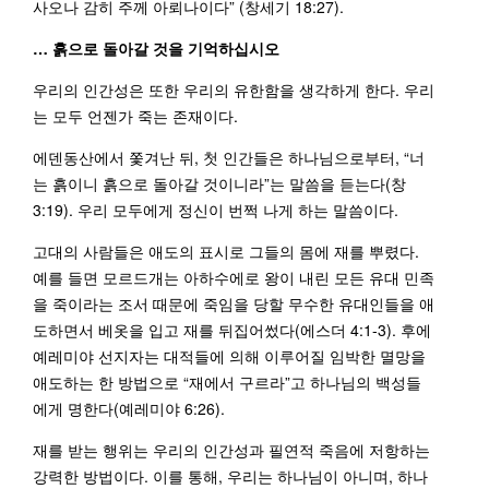
사오나 감히 주께 아뢰나이다” (창세기 18:27).
…
흙으로
돌아갈
것을
기억하십시
오
우리의 인간성은 또한 우리의 유한함을 생각하게 한다. 우리
는 모두 언젠가 죽는 존재이다.
에덴동산에서 쫓겨난 뒤, 첫 인간들은 하나님으로부터, “너
는 흙이니 흙으로 돌아갈 것이니라”는 말씀을 듣는다(창
3:19). 우리 모두에게 정신이 번쩍 나게 하는 말씀이다.
고대의 사람들은 애도의 표시로 그들의 몸에 재를 뿌렸다.
예를 들면 모르드개는 아하수에로 왕이 내린 모든 유대 민족
을 죽이라는 조서 때문에 죽임을 당할 무수한 유대인들을 애
도하면서 베옷을 입고 재를 뒤집어썼다(에스더 4:1-3). 후에
예레미야 선지자는 대적들에 의해 이루어질 임박한 멸망을
애도하는 한 방법으로 “재에서 구르라”고 하나님의 백성들
에게 명한다(예레미야 6:26).
재를 받는 행위는 우리의 인간성과 필연적 죽음에 저항하는
강력한 방법이다. 이를 통해, 우리는 하나님이 아니며, 하나