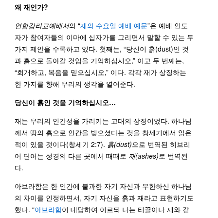
왜
재인가
?
연합감리교예배서
의 “
재의 수요일 예배 예문
”은 예배 인도
자가 참여자들의 이마에 십자가를 그리면서 말할 수 있는 두
가지 제안을 수록하고 있다. 첫째는, “당신이 흙(dust)인 것
과 흙으로 돌아갈 것임을 기억하십시오,” 이고 두 번째는,
“회개하고, 복음을 믿으십시오,” 이다. 각각 재가 상징하는
한 가지를 향해 우리의 생각을 열어준다.
당신이
흙인
것을
기억하십시오
…
재는 우리의 인간성을 가리키는 고대의 상징이었다. 하나님
께서 땅의 흙으로 인간을 빚으셨다는 것을 창세기에서 읽은
적이 있을 것이다(창세기 2:7).
흙
(dust)
으로 번역된 히브리
어 단어는 성경의 다른 곳에서 때때로
재
(ashes)
로 번역된
다.
아브라함은 한 인간에 불과한 자기 자신과 무한하신 하나님
의 차이를 인정하면서, 자기 자신을 흙과 재라고 표현하기도
했다. “
아브라함
이 대답하여 이르되 나는 티끌이나 재와 같