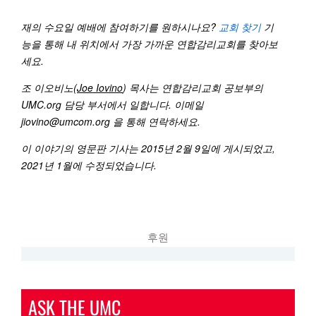
재의
수요일
예배에
참여하기를
원하시나요
?
교회
찾기
기
능을
통해
내
위치에서
가장
가까운
연합감리교회를
찾아보
세요
.
조
이오비노
(
Joe Iovino
)
목사는
연합감리교회
공보부의
UMC.org
담당
부서에서
일합니다
.
이메일
jiovino@umcom.org
을
통해
연락하세요
.
이
이야기의
영문판
기사는
2015
년
2
월
9
일에
게시되었고
,
2021
년
1
월에
수정되었습니다
.
후원
ASK THE UMC