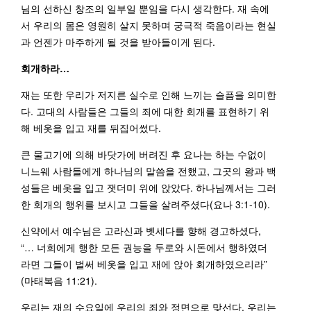
님의 선하신 창조의 일부일 뿐임을 다시 생각한다. 재 속에
서 우리의 몸은 영원히 살지 못하며 궁극적 죽음이라는 현실
과 언젠가 마주하게 될 것을 받아들이게 된다.
회개하라
…
재는 또한 우리가 저지른 실수로 인해 느끼는 슬픔을 의미한
다. 고대의 사람들은 그들의 죄에 대한 회개를 표현하기 위
해 베옷을 입고 재를 뒤집어썼다.
큰 물고기에 의해 바닷가에 버려진 후 요나는 하는 수없이
니느웨 사람들에게 하나님의 말씀을 전했고, 그곳의 왕과 백
성들은 베옷을 입고 잿더미 위에 앉았다. 하나님께서는 그러
한 회개의 행위를 보시고 그들을 살려주셨다(요나 3:1-10).
신약에서 예수님은 고라신과 벳세다를 향해 경고하셨다,
“… 너희에게 행한 모든 권능을 두로와 시돈에서 행하였더
라면 그들이 벌써 베옷을 입고 재에 앉아 회개하였으리라”
(마태복음 11:21).
우리는 재의 수요일에 우리의 죄와 정면으로 맞선다. 우리는