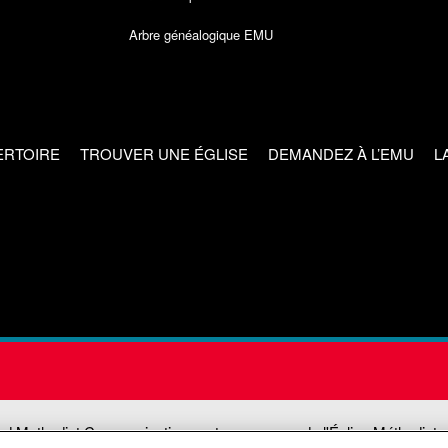
Arbre généalogique EMU
ERTOIRE
TROUVER UNE ÉGLISE
DEMANDEZ À L’EMU
L
ed Methodist Communications est une agence de l'Église Méthodiste