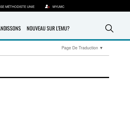
SSE MÉTHODISTE UNIE
MYUMC
Sea
ANDISSONS
NOUVEAU SUR L’EMU?
Page De Traduction
▼