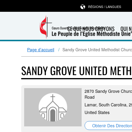
RÉGIONS / LANGUES
CE QUE NOUS CROYONS
QUI 
Page d’accueil
Sandy Grove United Methodist Chur
SANDY GROVE UNITED MET
2870 Sandy Grove Chur
Road
Lamar, South Carolina, 
United States
Obtenir Des Directio