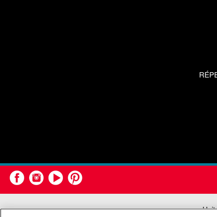
RÉP
Unit