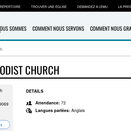
RÉPERTOIRE
TROUVER UNE ÉGLISE
DEMANDEZ À L’EMU
LA PRE
NOUS SOMMES
COMMENT NOUS SERVONS
COMMENT NOUS GR
ch
HODIST CHURCH
ch
DETAILS
Attendance:
72
29069
Langues parlées:
Anglais
ns