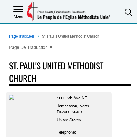
S
Menu
Page d’accueil
St. Paul's United Methodist Church
Page De Traduction
▼
ST. PAUL'S UNITED METHODIST
CHURCH
1000 5th Ave NE
Jamestown, North
Dakota, 58401
United States
Téléphone: