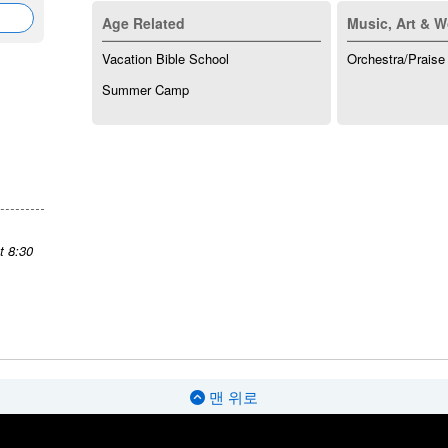
Age Related
Music, Art & W
Vacation Bible School
Orchestra/Praise
Summer Camp
t 8:30
맨 위로