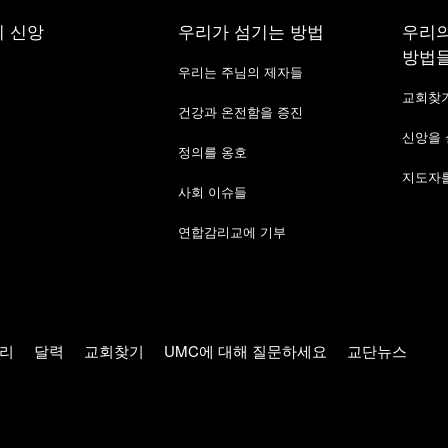
 신앙
우리가 섬기는 방법
우리의
방법
우리는 주님의 제자들
교회찾
건강과 온전함을 증진
신앙을
정의를 옹호
지도자를
사회 이슈들
연합감리교에 기부
리
달력
교회찾기
UMC에 대해 질문하세요
교단뉴스