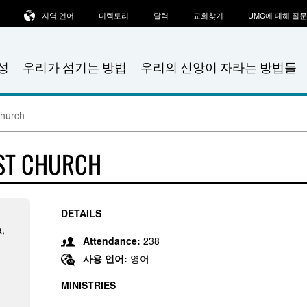
지역 언어
디렉토리
달력
교회찾기
UMC에 대해 질
성
우리가 섬기는 방법
우리의 신앙이 자라는 방법들
Church
IST CHURCH
DETAILS
,
Attendance:
238
사용 언어:
영어
MINISTRIES