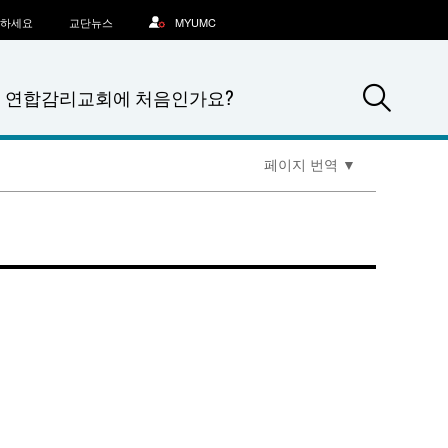
문하세요
교단뉴스
MYUMC
Sea
연합감리교회에 처음인가요?
페이지 번역
▼