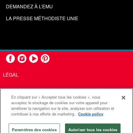
DEMANDEZ À L’EMU
LA PRESSE MÉTHODISTE UNIE
LÉGAL
En cliquant sur « Accepter tous les cookies », vous
United Methodist Communications est une agence de l'Église
acceptez le stockage de cookies sur votre appareil pour
améliorer la navigation sur le site, analyser son utilisation et
Méthodiste Unie
contribuer à nos efforts de marketing.
Cookie policy
©2026
Communications Méthodistes Unies. Tous droits
réservés
Paramètres des cookies
Autoriser tous les cookies