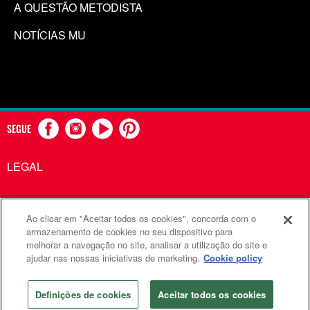
A QUESTÃO METODISTA
NOTÍCIAS MU
SEGUE
LEGAL
Ao clicar em "Aceitar todos os cookies", concorda com o
Comunicações Metodistas Unidas é uma agência da Igreja
armazenamento de cookies no seu dispositivo para
melhorar a navegação no site, analisar a utilização do site e
Metodista Unida
ajudar nas nossas iniciativas de marketing.
Cookie policy
©2026
Comunicações Metodistas Unidas. Todos os direitos
reservados
Definições de cookies
Aceitar todos os cookies