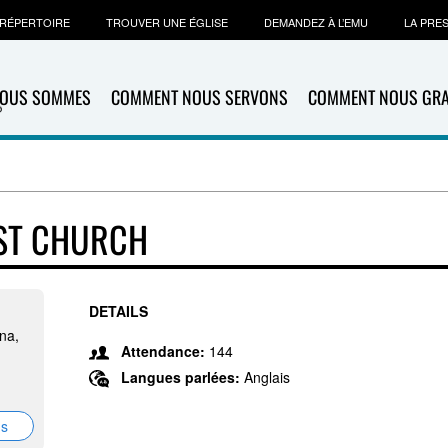
RÉPERTOIRE
TROUVER UNE ÉGLISE
DEMANDEZ À L’EMU
LA PRE
NOUS SOMMES
COMMENT NOUS SERVONS
COMMENT NOUS GR
IST CHURCH
DETAILS
na,
Attendance:
144
Langues parlées:
Anglais
ns