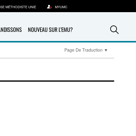
SSE MÉTHODISTE UNIE
MYUMC
Sea
ANDISSONS
NOUVEAU SUR L’EMU?
Page De Traduction
▼