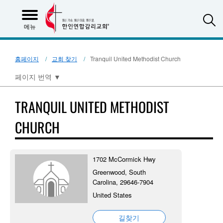
S
메뉴
홈페이지
교회 찾기
Tranquil United Methodist Church
페이지 번역
▼
TRANQUIL UNITED METHODIST
CHURCH
1702 McCormick Hwy
Greenwood, South
Carolina, 29646-7904
United States
길찾기