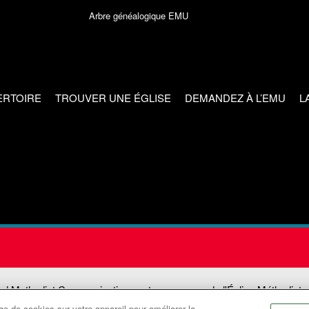
Arbre généalogique EMU
ERTOIRE
TROUVER UNE ÉGLISE
DEMANDEZ À L’EMU
L
ed Methodist Communications est une agence de l'Église Méthodiste
e de cookies sur votre appareil pour améliorer la