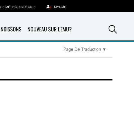
SSE MÉTHODISTE UNIE
MYUMC
Sea
ANDISSONS
NOUVEAU SUR L’EMU?
Page De Traduction
▼