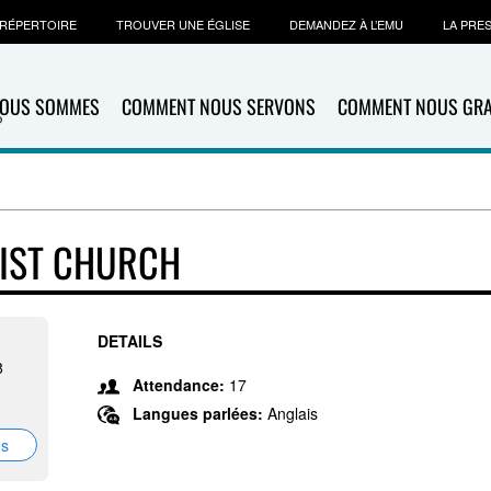
RÉPERTOIRE
TROUVER UNE ÉGLISE
DEMANDEZ À L’EMU
LA PRE
NOUS SOMMES
COMMENT NOUS SERVONS
COMMENT NOUS GR
IST CHURCH
DETAILS
8
Attendance:
17
Langues parlées:
Anglais
ns