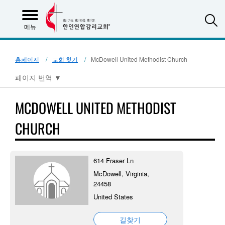
S
메뉴
홈페이지
교회 찾기
McDowell United Methodist Church
페이지 번역
▼
MCDOWELL UNITED METHODIST
CHURCH
614 Fraser Ln
McDowell, Virginia,
24458
United States
길찾기