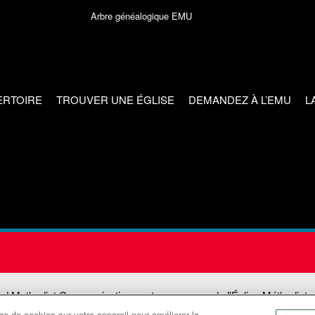
Arbre généalogique EMU
ERTOIRE
TROUVER UNE ÉGLISE
DEMANDEZ À L’EMU
L
ed Methodist Communications est une agence de l'Église Méthodiste
e de cookies sur votre appareil pour améliorer la