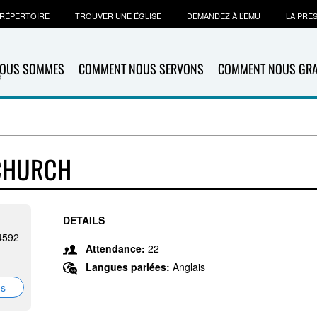
RÉPERTOIRE
TROUVER UNE ÉGLISE
DEMANDEZ À L’EMU
LA PRE
NOUS SOMMES
COMMENT NOUS SERVONS
COMMENT NOUS GR
 CHURCH
DETAILS
24592
Attendance:
22
Langues parlées:
Anglais
ns