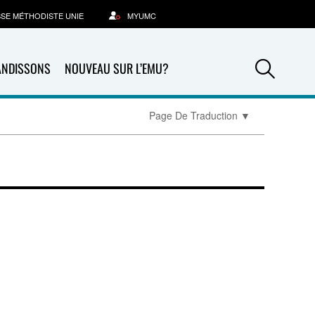
SSE MÉTHODISTE UNIE
MYUMC
Sea
ANDISSONS
NOUVEAU SUR L’EMU?
Page De Traduction
▼