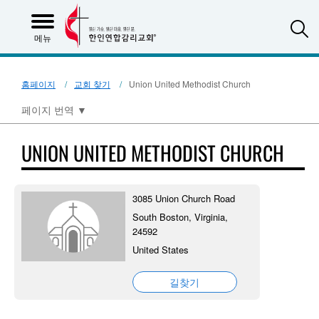
S
메뉴
홈페이지
교회 찾기
Union United Methodist Church
페이지 번역
▼
UNION UNITED METHODIST CHURCH
3085 Union Church Road
South Boston, Virginia,
24592
United States
길찾기