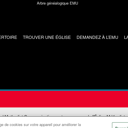
Arbre généalogique EMU
ERTOIRE
TROUVER UNE ÉGLISE
DEMANDEZ À L’EMU
L
ed Methodist Communications est une agence de l'Église Méthodiste
e de cookies sur votre appareil pour améliorer la
©2026
Communications Méthodistes Unies. Tous droits réservés