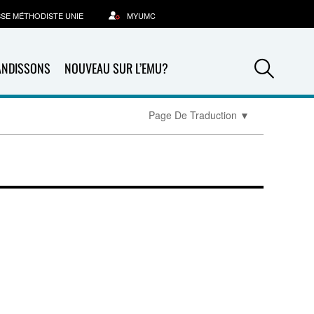
SSE MÉTHODISTE UNIE
MYUMC
Sea
ANDISSONS
NOUVEAU SUR L’EMU?
Page De Traduction
▼