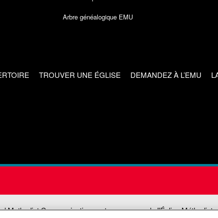
Arbre généalogique EMU
ERTOIRE
TROUVER UNE ÉGLISE
DEMANDEZ À L’EMU
L
ed Methodist Communications est une agence de l'Église Méthodiste