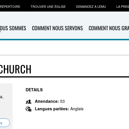
RÉPERTOIRE
TROUVER UNE ÉGLISE
DEMANDEZ À L’EMU
LA PRE
NOUS SOMMES
COMMENT NOUS SERVONS
COMMENT NOUS GR
 CHURCH
DETAILS
a,
Attendance:
53
Langues parlées:
Anglais
ns