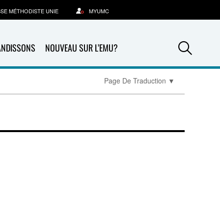
SSE MÉTHODISTE UNIE
MYUMC
Sea
ANDISSONS
NOUVEAU SUR L’EMU?
Page De Traduction
▼