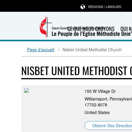
RÉGIONS / LANGUES
CE QUE NOUS CROYONS
QUI 
Page d’accueil
Nisbet United Methodist Church
NISBET UNITED METHODIST
155 W Village Dr
Williamsport, Pennsylvani
17702-8078
United States
Obtenir Des Directio