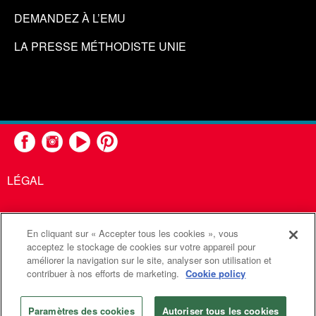
DEMANDEZ À L’EMU
LA PRESSE MÉTHODISTE UNIE
LÉGAL
En cliquant sur « Accepter tous les cookies », vous
United Methodist Communications est une agence de l'Église
acceptez le stockage de cookies sur votre appareil pour
améliorer la navigation sur le site, analyser son utilisation et
Méthodiste Unie
contribuer à nos efforts de marketing.
Cookie policy
©2026
Communications Méthodistes Unies. Tous droits
réservés
Paramètres des cookies
Autoriser tous les cookies