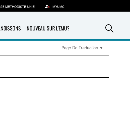
SSE MÉTHODISTE UNIE
MYUMC
Sea
ANDISSONS
NOUVEAU SUR L’EMU?
Page De Traduction
▼