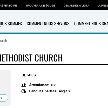
RÉPERTOIRE
TROUVER UNE ÉGLISE
DEMANDEZ À L’EMU
LA PRE
NOUS SOMMES
COMMENT NOUS SERVONS
COMMENT NOUS GR
hurch
METHODIST CHURCH
DETAILS
Attendance:
122
Langues parlées:
Anglais
ns