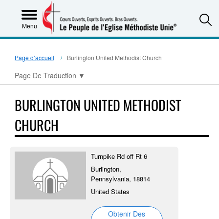
S
Menu
Page d’accueil
Burlington United Methodist Church
Page De Traduction
▼
BURLINGTON UNITED METHODIST
CHURCH
Turnpike Rd off Rt 6
Burlington,
Pennsylvania, 18814
United States
Obtenir Des