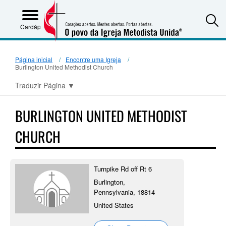
S
Cardápio
Página inicial
Encontre uma Igreja
Burlington United Methodist Church
Traduzir Página
▼
BURLINGTON UNITED METHODIST
CHURCH
Turnpike Rd off Rt 6
Burlington,
Pennsylvania, 18814
United States