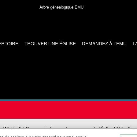
Arbre généalogique EMU
ERTOIRE
TROUVER UNE ÉGLISE
DEMANDEZ À L’EMU
L
ed Methodist Communications est une agence de l'Église Méthodiste
e de cookies sur votre appareil pour améliorer la