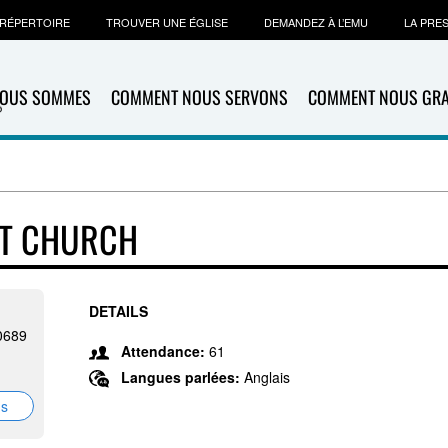
RÉPERTOIRE
TROUVER UNE ÉGLISE
DEMANDEZ À L’EMU
LA PRE
NOUS SOMMES
COMMENT NOUS SERVONS
COMMENT NOUS GR
ST CHURCH
DETAILS
0689
Attendance:
61
Langues parlées:
Anglais
ns