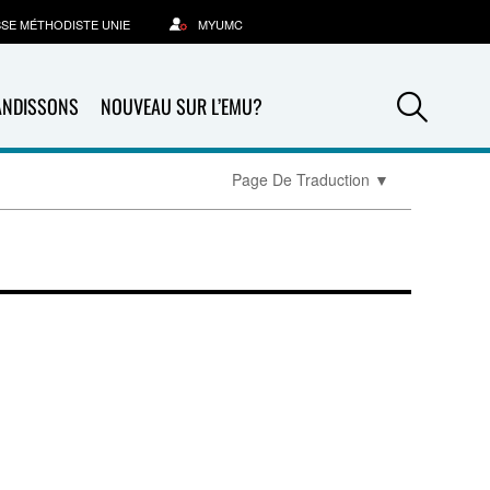
SSE MÉTHODISTE UNIE
MYUMC
Sea
ANDISSONS
NOUVEAU SUR L’EMU?
Page De Traduction
▼